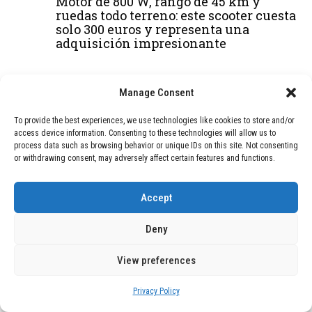
Motor de 800 W, rango de 45 km y
ruedas todo terreno: este scooter cuesta
solo 300 euros y representa una
adquisición impresionante
BLOG
December 24, 2025
Manage Consent
GAME se Une a la Oferta de Balizas V16
Geolocalizadas, Obligatorias a Partir de
To provide the best experiences, we use technologies like cookies to store and/or
2026
access device information. Consenting to these technologies will allow us to
process data such as browsing behavior or unique IDs on this site. Not consenting
BLOG
December 24, 2025
or withdrawing consent, may adversely affect certain features and functions.
Devastadora Explosión en Residencia
de Ancianos de Pensilvania Deja al
Accept
Menos Dos Víctimas Fatales
Deny
DEAL OF THE MONTH
View preferences
01
TECNOLOGÍA
December 24, 2025
Privacy Policy
Vídeo impactante: BYD revela en