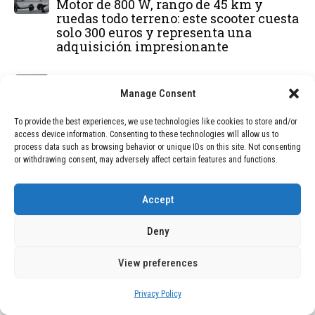
Motor de 800 W, rango de 45 km y
ruedas todo terreno: este scooter cuesta
solo 300 euros y representa una
adquisición impresionante
BLOG
December 24, 2025
Manage Consent
GAME se Une a la Oferta de Balizas V16
Geolocalizadas, Obligatorias a Partir de
To provide the best experiences, we use technologies like cookies to store and/or
2026
access device information. Consenting to these technologies will allow us to
process data such as browsing behavior or unique IDs on this site. Not consenting
or withdrawing consent, may adversely affect certain features and functions.
BLOG
December 24, 2025
Devastadora Explosión en Residencia
de Ancianos de Pensilvania Deja al
Accept
Menos Dos Víctimas Fatales
Deny
DEAL OF THE MONTH
View preferences
01
TECNOLOGÍA
December 24, 2025
Privacy Policy
Vídeo impactante: BYD revela en