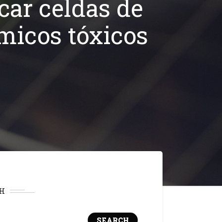
car celdas de
ímicos tóxicos
H
SEARCH