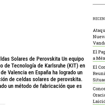
RECEN
Ataqu
Nueva
Vanda
El Pa
a Méx
ldas Solares de Perovskita Un equipo
to de Tecnología de Karlsruhe (KIT) en
El Co
 de Valencia en España ha logrado un
Reuni
ción de celdas solares de perovskita.
Situa
lado un método de fabricación que es
Conce
Oraci
Laici