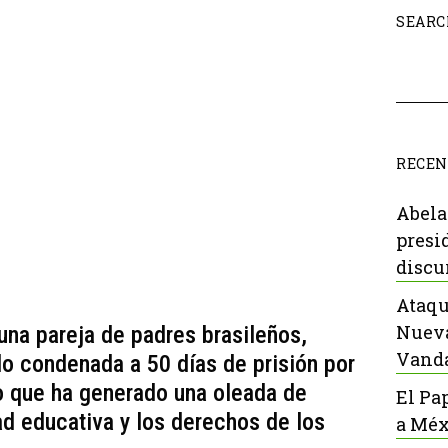
SEARC
RECEN
Abela
presi
discu
Ataqu
Nueva
una pareja de padres brasileños,
Vanda
do condenada a 50 días de prisión por
lo que ha generado una oleada de
El Pa
ad educativa y los derechos de los
a Méx