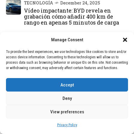
TECNOLOGÍA
December 24, 2025
Vídeo impactante: BYD revela en
grabación cómo añadir 400 km de
rango en apenas 5 minutos de carga
TECNOLOGÍA
February 9, 2026
Manage Consent
Motor de 800 W, rango de 45 km y
ruedas todo terreno: este scooter cuesta
To provide the best experiences, we use technologies like cookies to store and/or
solo 300 euros y representa una
access device information. Consenting to these technologies will allow us to
adquisición impresionante
process data such as browsing behavior or unique IDs on this site. Not consenting
or withdrawing consent, may adversely affect certain features and functions.
BLOG
December 24, 2025
Accept
GAME se Une a la Oferta de Balizas V16
Geolocalizadas, Obligatorias a Partir de
2026
Deny
View preferences
BLOG
December 24, 2025
Devastadora Explosión en Residencia
de Ancianos de Pensilvania Deja al
Privacy Policy
Menos Dos Víctimas Fatales