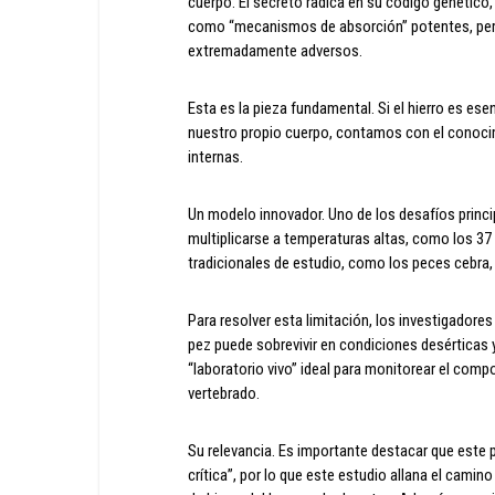
cuerpo. El secreto radica en su código genétic
como “mecanismos de absorción” potentes, perm
extremadamente adversos.
Esta es la pieza fundamental. Si el hierro es e
nuestro propio cuerpo, contamos con el conoci
internas.
Un modelo innovador. Uno de los desafíos princip
multiplicarse a temperaturas altas, como los 3
tradicionales de estudio, como los peces cebra, 
Para resolver esta limitación, los investigadores
pez puede sobrevivir en condiciones desérticas 
“laboratorio vivo” ideal para monitorear el com
vertebrado.
Su relevancia. Es importante destacar que este
crítica”, por lo que este estudio allana el cami