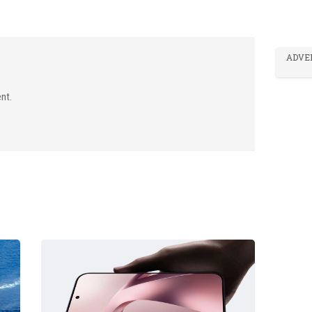
ADVE
nt.