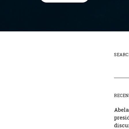
SEARC
RECEN
Abela
presi
discu