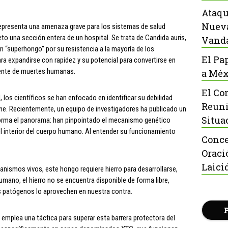
Ataqu
Nueva
epresenta una amenaza grave para los sistemas de salud
 una sección entera de un hospital. Se trata de Candida auris,
Vanda
n “superhongo” por su resistencia a la mayoría de los
El Pa
 expandirse con rapidez y su potencial para convertirse en
ente de muertes humanas.
a Méx
El Co
, los científicos se han enfocado en identificar su debilidad
Reuni
ne. Recientemente, un equipo de investigadores ha publicado un
Situa
orma el panorama: han pinpointado el mecanismo genético
 el interior del cuerpo humano. Al entender su funcionamiento
Conce
Oraci
Laici
organismos vivos, este hongo requiere hierro para desarrollarse,
umano, el hierro no se encuentra disponible de forma libre,
s patógenos lo aprovechen en nuestra contra.
emplea una táctica para superar esta barrera protectora del