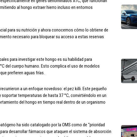
o, específicamente en genes denominados XTC, que funcionan
itiendo al hongo extraer hierro incluso en entornos
sencial para su nutrición y ahora conocemos cómo lo obtiene de
miento necesario para bloquear su acceso a estas reservas
ales para investigar este hongo es su habilidad para
7 °C del cuerpo humano. Esto complica el uso de modelos
que prefieren aguas frías.
 recurrieron a un enfoque novedoso: el pez killi. Este pequeño
y soportar temperaturas de hasta 37 °C, convirtiéndolo en un
portamiento del hongo en tiempo real dentro de un organismo
 patógeno ha sido catalogado por la OMS como de “prioridad
no para desarrollar fármacos que ataquen el sistema de absorción