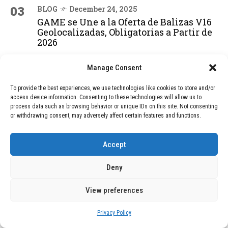
03
BLOG
December 24, 2025
GAME se Une a la Oferta de Balizas V16
Geolocalizadas, Obligatorias a Partir de
2026
Manage Consent
04
BLOG
December 24, 2025
To provide the best experiences, we use technologies like cookies to store and/or
Devastadora Explosión en Residencia
access device information. Consenting to these technologies will allow us to
de Ancianos de Pensilvania Deja al
process data such as browsing behavior or unique IDs on this site. Not consenting
Menos Dos Víctimas Fatales
or withdrawing consent, may adversely affect certain features and functions.
Accept
ADVERTISEMENT
Deny
View preferences
Privacy Policy