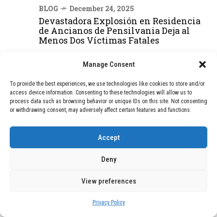
BLOG
December 24, 2025
Devastadora Explosión en Residencia
de Ancianos de Pensilvania Deja al
Menos Dos Víctimas Fatales
Manage Consent
DEAL OF THE MONTH
To provide the best experiences, we use technologies like cookies to store and/or
access device information. Consenting to these technologies will allow us to
01
TECNOLOGÍA
December 24, 2025
process data such as browsing behavior or unique IDs on this site. Not consenting
Vídeo impactante: BYD revela en
or withdrawing consent, may adversely affect certain features and functions.
grabación cómo añadir 400 km de rango
en apenas 5 minutos de carga
Accept
Deny
02
TECNOLOGÍA
February 9, 2026
Motor de 800 W, rango de 45 km y
View preferences
ruedas todo terreno: este scooter cuesta
solo 300 euros y representa una
adquisición impresionante
Privacy Policy