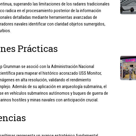
tinua, superando las limitaciones de los radares tradicionales
tico radica en el procesamiento posterior de la información
ionales detalladas mediante herramientas avanzadas de
adores navales identificar con claridad objetos sumergidos,
rbios.
nes Prácticas
rop Grumman se asoció con la Administración Nacional
entífica para mapear el histórico acorazado USS Monitor,
imágenes en alta resolución, validando el rendimiento
omplejo. Además de su aplicación en arqueología submarina, el
arse en vehículos submarinos autónomos y buques de guerra de
marinos hostiles y minas navales con anticipación crucial.
encias
 marítimas representa un avance estratégico fundamental,