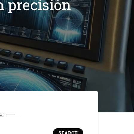
n precisión
H
SEARCH