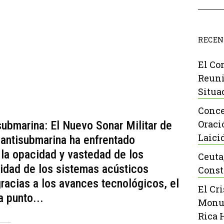
RECEN
El Co
Reuni
Situa
Conce
Oraci
submarina: El Nuevo Sonar Militar de
Laici
antisubmarina ha enfrentado
 la opacidad y vastedad de los
Ceuta
vidad de los sistemas acústicos
Const
gracias a los avances tecnológicos, el
El Cr
a punto...
Monu
Rica 