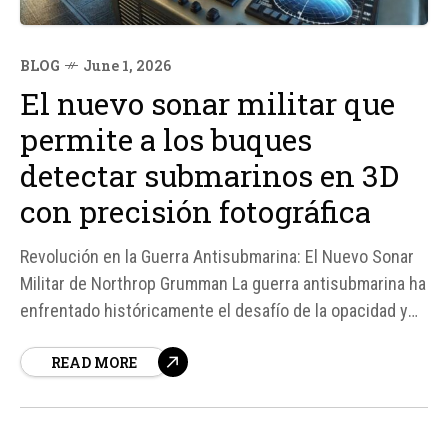
BLOG
June 1, 2026
El nuevo sonar militar que
permite a los buques
detectar submarinos en 3D
con precisión fotográfica
Revolución en la Guerra Antisubmarina: El Nuevo Sonar
Militar de Northrop Grumman La guerra antisubmarina ha
enfrentado históricamente el desafío de la opacidad y
vastedad de los océanos, limitando la efectividad de los
READ MORE
sistemas acústicos tradicionales. Sin embargo, gracias
a los avances tecnológicos, el panorama táctico naval
está a punto...