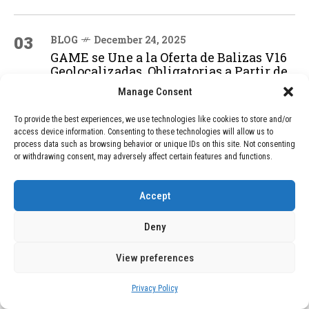
03
BLOG
December 24, 2025
GAME se Une a la Oferta de Balizas V16
Geolocalizadas, Obligatorias a Partir de
2026
Manage Consent
To provide the best experiences, we use technologies like cookies to store and/or
04
access device information. Consenting to these technologies will allow us to
BLOG
December 24, 2025
process data such as browsing behavior or unique IDs on this site. Not consenting
Devastadora Explosión en Residencia
or withdrawing consent, may adversely affect certain features and functions.
de Ancianos de Pensilvania Deja al
Menos Dos Víctimas Fatales
Accept
Deny
ADVERTISEMENT
View preferences
Privacy Policy