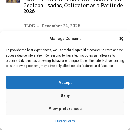
Geolocalizadas, Obligatorias a Partir de
2026
BLOG
December 24, 2025
Devastadora Explosión en Residencia
de Ancianos de Pensilvania Deja al
Manage Consent
Menos Dos Víctimas Fatales
To provide the best experiences, we use technologies like cookies to store and/or
access device information. Consenting to these technologies will allow us to
process data such as browsing behavior or unique IDs on this site. Not consenting
DEAL OF THE MONTH
or withdrawing consent, may adversely affect certain features and functions.
01
TECNOLOGÍA
December 24, 2025
Accept
Vídeo impactante: BYD revela en
grabación cómo añadir 400 km de rango
Deny
en apenas 5 minutos de carga
View preferences
02
TECNOLOGÍA
February 9, 2026
Privacy Policy
Motor de 800 W, rango de 45 km y