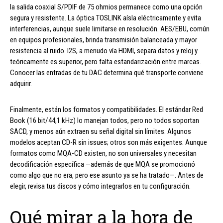
la salida coaxial S/PDIF de 75 ohmios permanece como una opción
segura y resistente. La óptica TOSLINK aísla eléctricamente y evita
interferencias, aunque suele limitarse en resolución. AES/EBU, común
en equipos profesionales, brinda transmisión balanceada y mayor
resistencia al ruido. I2S, a menudo vía HDMI, separa datos y reloj y
teóricamente es superior, pero falta estandarización entre marcas.
Conocer las entradas de tu DAC determina qué transporte conviene
adquirir.
Finalmente, están los formatos y compatibilidades. El estándar Red
Book (16 bit/44,1 kHz) lo manejan todos, pero no todos soportan
SACD, y menos aún extraen su señal digital sin límites. Algunos
modelos aceptan CD-R sin issues; otros son más exigentes. Aunque
formatos como MQA-CD existen, no son universales y necesitan
decodificación específica —además de que MQA se promocionó
como algo que no era, pero ese asunto ya se ha tratado—. Antes de
elegir, revisa tus discos y cómo integrarlos en tu configuración.
Qué mirar a la hora de