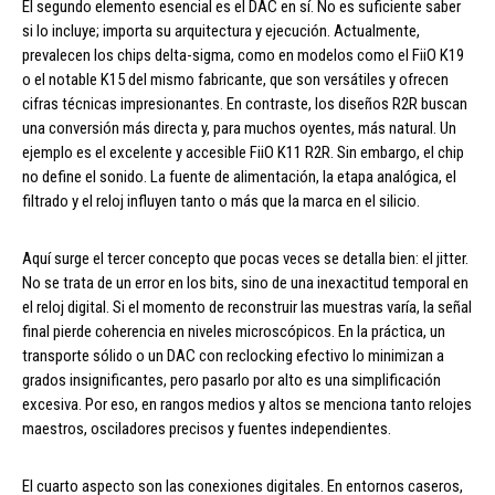
El segundo elemento esencial es el DAC en sí. No es suficiente saber
si lo incluye; importa su arquitectura y ejecución. Actualmente,
prevalecen los chips delta-sigma, como en modelos como el FiiO K19
o el notable K15 del mismo fabricante, que son versátiles y ofrecen
cifras técnicas impresionantes. En contraste, los diseños R2R buscan
una conversión más directa y, para muchos oyentes, más natural. Un
ejemplo es el excelente y accesible FiiO K11 R2R. Sin embargo, el chip
no define el sonido. La fuente de alimentación, la etapa analógica, el
filtrado y el reloj influyen tanto o más que la marca en el silicio.
Aquí surge el tercer concepto que pocas veces se detalla bien: el jitter.
No se trata de un error en los bits, sino de una inexactitud temporal en
el reloj digital. Si el momento de reconstruir las muestras varía, la señal
final pierde coherencia en niveles microscópicos. En la práctica, un
transporte sólido o un DAC con reclocking efectivo lo minimizan a
grados insignificantes, pero pasarlo por alto es una simplificación
excesiva. Por eso, en rangos medios y altos se menciona tanto relojes
maestros, osciladores precisos y fuentes independientes.
El cuarto aspecto son las conexiones digitales. En entornos caseros,