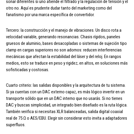
sonar diferentes si uno atiende el filtrado y la regulación de tensión y el
otro no. Aquí es prudente dudar tanto del marketing como del
fanatismo por una marca específica de convertidor.
Tercero: la construcción y el manejo de vibraciones. Un disco rota a
velocidad variable, generando resonancias. Chasis rígidos, paneles
gruesos de aluminio, bases desacopladas o sistemas de sujeción tipo
clamp en cargas superiores no son adornos: reducen interferencias
mecánicas que afectan la estabilidad del láser y del reloj. En rangos
medios, esto se traduce en peso y rigidez; en altos, en soluciones más
sofisticadas y costosas.
Cuarto criterio: las salidas disponibles y la arquitectura de tu sistema.
Si ya cuentas con un DAC externo capaz, es más lógico invertir en un
transporte sólido que en un DAC interno que no usarás. Si no tienes
DAC y buscas simplicidad, un integrado bien diseñado es la ruta lógica.
También verifica si necesitas XLR balanceadas, salida digital coaxial
real de 75 Ω o AES/EBU. Elegir sin considerar esto invita a adaptadores
superfluos.