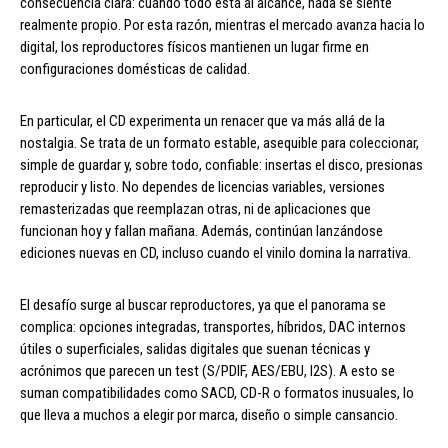
consecuencia clara: cuando todo está al alcance, nada se siente
realmente propio. Por esta razón, mientras el mercado avanza hacia lo
digital, los reproductores físicos mantienen un lugar firme en
configuraciones domésticas de calidad.
En particular, el CD experimenta un renacer que va más allá de la
nostalgia. Se trata de un formato estable, asequible para coleccionar,
simple de guardar y, sobre todo, confiable: insertas el disco, presionas
reproducir y listo. No dependes de licencias variables, versiones
remasterizadas que reemplazan otras, ni de aplicaciones que
funcionan hoy y fallan mañana. Además, continúan lanzándose
ediciones nuevas en CD, incluso cuando el vinilo domina la narrativa.
El desafío surge al buscar reproductores, ya que el panorama se
complica: opciones integradas, transportes, híbridos, DAC internos
útiles o superficiales, salidas digitales que suenan técnicas y
acrónimos que parecen un test (S/PDIF, AES/EBU, I2S). A esto se
suman compatibilidades como SACD, CD-R o formatos inusuales, lo
que lleva a muchos a elegir por marca, diseño o simple cansancio.