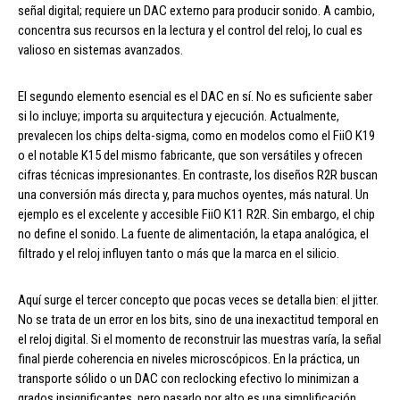
señal digital; requiere un DAC externo para producir sonido. A cambio,
concentra sus recursos en la lectura y el control del reloj, lo cual es
valioso en sistemas avanzados.
El segundo elemento esencial es el DAC en sí. No es suficiente saber
si lo incluye; importa su arquitectura y ejecución. Actualmente,
prevalecen los chips delta-sigma, como en modelos como el FiiO K19
o el notable K15 del mismo fabricante, que son versátiles y ofrecen
cifras técnicas impresionantes. En contraste, los diseños R2R buscan
una conversión más directa y, para muchos oyentes, más natural. Un
ejemplo es el excelente y accesible FiiO K11 R2R. Sin embargo, el chip
no define el sonido. La fuente de alimentación, la etapa analógica, el
filtrado y el reloj influyen tanto o más que la marca en el silicio.
Aquí surge el tercer concepto que pocas veces se detalla bien: el jitter.
No se trata de un error en los bits, sino de una inexactitud temporal en
el reloj digital. Si el momento de reconstruir las muestras varía, la señal
final pierde coherencia en niveles microscópicos. En la práctica, un
transporte sólido o un DAC con reclocking efectivo lo minimizan a
grados insignificantes, pero pasarlo por alto es una simplificación