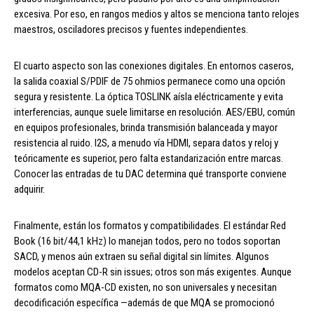
excesiva. Por eso, en rangos medios y altos se menciona tanto relojes
maestros, osciladores precisos y fuentes independientes.
El cuarto aspecto son las conexiones digitales. En entornos caseros,
la salida coaxial S/PDIF de 75 ohmios permanece como una opción
segura y resistente. La óptica TOSLINK aísla eléctricamente y evita
interferencias, aunque suele limitarse en resolución. AES/EBU, común
en equipos profesionales, brinda transmisión balanceada y mayor
resistencia al ruido. I2S, a menudo vía HDMI, separa datos y reloj y
teóricamente es superior, pero falta estandarización entre marcas.
Conocer las entradas de tu DAC determina qué transporte conviene
adquirir.
Finalmente, están los formatos y compatibilidades. El estándar Red
Book (16 bit/44,1 kHz) lo manejan todos, pero no todos soportan
SACD, y menos aún extraen su señal digital sin límites. Algunos
modelos aceptan CD-R sin issues; otros son más exigentes. Aunque
formatos como MQA-CD existen, no son universales y necesitan
decodificación específica —además de que MQA se promocionó