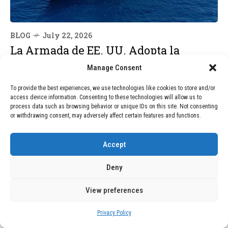
BLOG
July 22, 2026
La Armada de EE. UU. Adopta la
Inteligencia Artificial para Predecir
Manage Consent
Averías en sus Buques
To provide the best experiences, we use technologies like cookies to store and/or
access device information. Consenting to these technologies will allow us to
process data such as browsing behavior or unique IDs on this site. Not consenting
or withdrawing consent, may adversely affect certain features and functions.
Accept
Deny
View preferences
Privacy Policy
BLOG
July 2, 2026