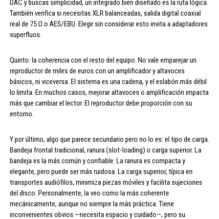
DAC y buscas simplicidad, un integrado bien diseñado es la ruta lógica.
También verifica si necesitas XLR balanceadas, salida digital coaxial
real de 75 Ω o AES/EBU. Elegir sin considerar esto invita a adaptadores
superfluos.
Quinto: la coherencia con el resto del equipo. No vale emparejar un
reproductor de miles de euros con un amplificador y altavoces
básicos, ni viceversa. El sistema es una cadena, y el eslabón más débil
lo limita. En muchos casos, mejorar altavoces o amplificación impacta
más que cambiar el lector. El reproductor debe proporción con su
entorno.
Y por último, algo que parece secundario pero no lo es: el tipo de carga.
Bandeja frontal tradicional, ranura (slot-loading) o carga superior. La
bandeja es la más común y confiable. La ranura es compacta y
elegante, pero puede ser más ruidosa. La carga superior, típica en
transportes audiófilos, minimiza piezas móviles y facilita sujeciones
del disco. Personalmente, la veo como la más coherente
mecánicamente, aunque no siempre la más práctica. Tiene
inconvenientes obvios —necesita espacio y cuidado—, pero su