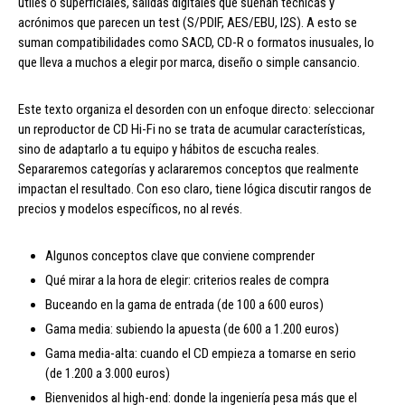
útiles o superficiales, salidas digitales que suenan técnicas y
acrónimos que parecen un test (S/PDIF, AES/EBU, I2S). A esto se
suman compatibilidades como SACD, CD-R o formatos inusuales, lo
que lleva a muchos a elegir por marca, diseño o simple cansancio.
Este texto organiza el desorden con un enfoque directo: seleccionar
un reproductor de CD Hi-Fi no se trata de acumular características,
sino de adaptarlo a tu equipo y hábitos de escucha reales.
Separaremos categorías y aclararemos conceptos que realmente
impactan el resultado. Con eso claro, tiene lógica discutir rangos de
precios y modelos específicos, no al revés.
Algunos conceptos clave que conviene comprender
Qué mirar a la hora de elegir: criterios reales de compra
Buceando en la gama de entrada (de 100 a 600 euros)
Gama media: subiendo la apuesta (de 600 a 1.200 euros)
Gama media-alta: cuando el CD empieza a tomarse en serio
(de 1.200 a 3.000 euros)
Bienvenidos al high-end: donde la ingeniería pesa más que el