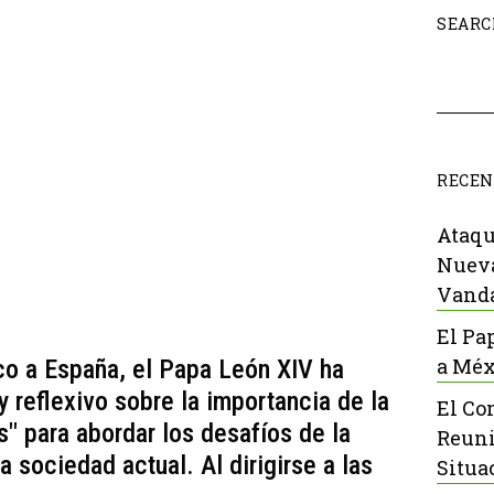
SEARC
RECEN
Ataqu
Nueva
Vanda
El Pa
a Méx
ico a España, el Papa León XIV ha
 reflexivo sobre la importancia de la
El Co
s" para abordar los desafíos de la
Reuni
la sociedad actual. Al dirigirse a las
Situa