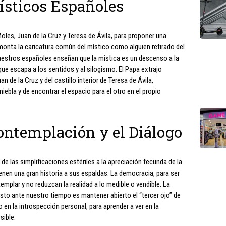
ísticos Españoles
oles, Juan de la Cruz y Teresa de Ávila, para proponer una
monta la caricatura común del místico como alguien retirado del
estros españoles enseñan que la mística es un descenso a la
 que escapa a los sentidos y al silogismo. El Papa extrajo
 de la Cruz y del castillo interior de Teresa de Ávila,
iniebla y de encontrar el espacio para el otro en el propio
Contemplación y el Diálogo
de las simplificaciones estériles a la apreciación fecunda de la
enen una gran historia a sus espaldas. La democracia, para ser
mplar y no reduzcan la realidad a lo medible o vendible. La
sto ante nuestro tiempo es mantener abierto el “tercer ojo” de
 en la introspección personal, para aprender a ver en la
sible.