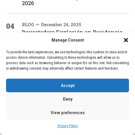
2026
04
BLOG
December 24, 2025
Devastadora Explosión en Residencia
de Ancianos de Pensilvania Deja al
Manage Consent
Menos Dos Víctimas Fatales
To provide the best experiences, we use technologies like cookies to store and/or
access device information. Consenting to these technologies will allow us to
process data such as browsing behavior or unique IDs on this site. Not consenting
ADVERTISEMENT
or withdrawing consent, may adversely affect certain features and functions.
Accept
Deny
View preferences
Privacy Policy