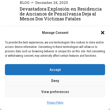
BLOG
December 24, 2025
Devastadora Explosión en Residencia
de Ancianos de Pensilvania Deja al
Menos Dos Víctimas Fatales
Manage Consent
DEAL OF THE MONTH
To provide the best experiences, we use technologies like cookies to store and/or
01
TECNOLOGÍA
February 9, 2026
access device information. Consenting to these technologies will allow us to
process data such as browsing behavior or unique IDs on this site. Not consenting
Motor de 800 W, rango de 45 km y
or withdrawing consent, may adversely affect certain features and functions.
ruedas todo terreno: este scooter cuesta
solo 300 euros y representa una
adquisición impresionante
Accept
Deny
02
TECNOLOGÍA
December 24, 2025
Vídeo impactante: BYD revela en
View preferences
grabación cómo añadir 400 km de rango
en apenas 5 minutos de carga
Privacy Policy