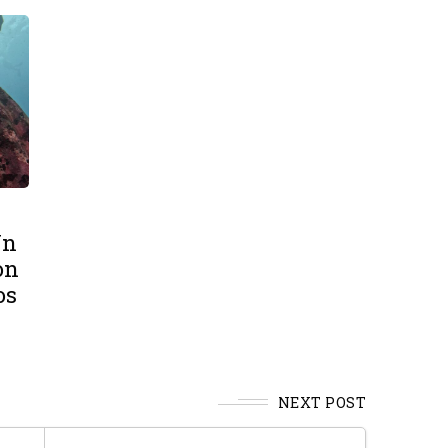
Un
on
os
NEXT POST