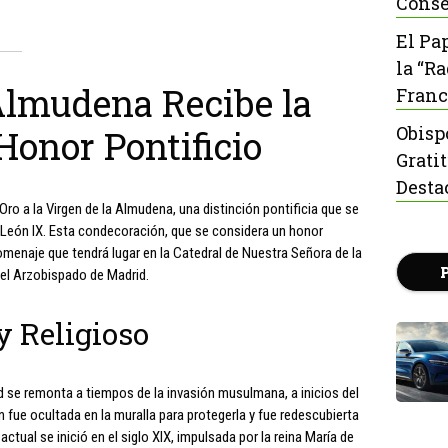
Conse
El Pa
la “R
Almudena Recibe la
Franc
Obisp
Honor Pontificio
Grati
Desta
Oro a la Virgen de la Almudena, una distinción pontificia que se
 León IX. Esta condecoración, que se considera un honor
omenaje que tendrá lugar en la Catedral de Nuestra Señora de la
el Arzobispado de Madrid.
y Religioso
d se remonta a tiempos de la invasión musulmana, a inicios del
en fue ocultada en la muralla para protegerla y fue redescubierta
ctual se inició en el siglo XIX, impulsada por la reina María de