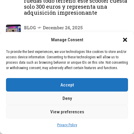
ruedas todo terreno: este scooter cuesta
solo 300 euros y representa una
adquisición impresionante
BLOG
December 24, 2025
GAME se Une a la Oferta de Balizas V16
Manage Consent
Geolocalizadas, Obligatorias a Partir de
2026
To provide the best experiences, we use technologies like cookies to store and/or
access device information. Consenting to these technologies will allow us to
BLOG
December 24, 2025
process data such as browsing behavior or unique IDs on this site. Not consenting
or withdrawing consent, may adversely affect certain features and functions.
Devastadora Explosión en Residencia
de Ancianos de Pensilvania Deja al
Menos Dos Víctimas Fatales
Accept
Deny
DEAL OF THE MONTH
View preferences
01
TECNOLOGÍA
December 24, 2025
Vídeo impactante: BYD revela en
Privacy Policy
grabación cómo añadir 400 km de rango