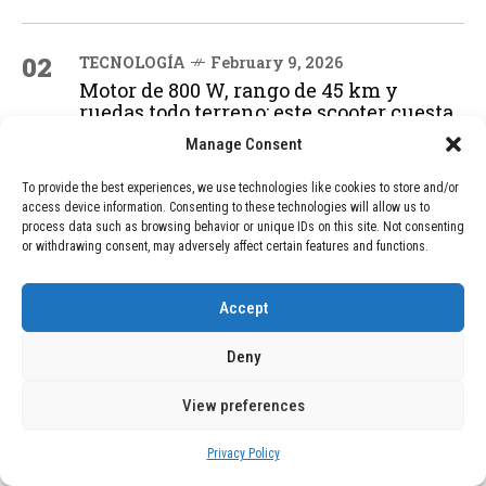
02
TECNOLOGÍA
February 9, 2026
Motor de 800 W, rango de 45 km y
ruedas todo terreno: este scooter cuesta
solo 300 euros y representa una
Manage Consent
adquisición impresionante
To provide the best experiences, we use technologies like cookies to store and/or
access device information. Consenting to these technologies will allow us to
process data such as browsing behavior or unique IDs on this site. Not consenting
03
BLOG
December 24, 2025
or withdrawing consent, may adversely affect certain features and functions.
GAME se Une a la Oferta de Balizas V16
Geolocalizadas, Obligatorias a Partir de
2026
Accept
Deny
04
BLOG
December 24, 2025
View preferences
Devastadora Explosión en Residencia
de Ancianos de Pensilvania Deja al
Menos Dos Víctimas Fatales
Privacy Policy