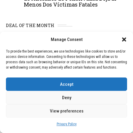
Menos Dos Víctimas Fatales
DEAL OF THE MONTH
01
TECNOLOGÍA
December 24, 2025
Manage Consent
Vídeo impactante: BYD revela en
grabación cómo añadir 400 km de rango
To provide the best experiences, we use technologies like cookies to store and/or
en apenas 5 minutos de carga
access device information. Consenting to these technologies will allow us to
process data such as browsing behavior or unique IDs on this site. Not consenting
or withdrawing consent, may adversely affect certain features and functions.
02
TECNOLOGÍA
February 9, 2026
Accept
Motor de 800 W, rango de 45 km y
ruedas todo terreno: este scooter cuesta
Deny
solo 300 euros y representa una
adquisición impresionante
View preferences
Privacy Policy
03
BLOG
December 24, 2025