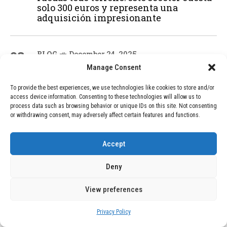
solo 300 euros y representa una
adquisición impresionante
03
BLOG
December 24, 2025
GAME se Une a la Oferta de Balizas V16
Manage Consent
Geolocalizadas, Obligatorias a Partir de
2026
To provide the best experiences, we use technologies like cookies to store and/or
access device information. Consenting to these technologies will allow us to
process data such as browsing behavior or unique IDs on this site. Not consenting
or withdrawing consent, may adversely affect certain features and functions.
04
BLOG
December 24, 2025
Devastadora Explosión en Residencia
Accept
de Ancianos de Pensilvania Deja al
Menos Dos Víctimas Fatales
Deny
View preferences
ADVERTISEMENT
Privacy Policy