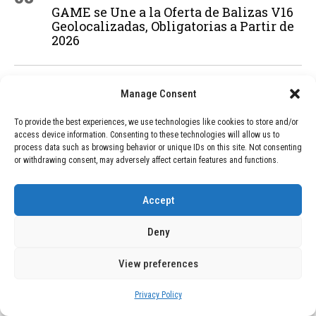
GAME se Une a la Oferta de Balizas V16
Geolocalizadas, Obligatorias a Partir de
2026
04
BLOG
December 24, 2025
Manage Consent
Devastadora Explosión en Residencia
de Ancianos de Pensilvania Deja al
To provide the best experiences, we use technologies like cookies to store and/or
Menos Dos Víctimas Fatales
access device information. Consenting to these technologies will allow us to
process data such as browsing behavior or unique IDs on this site. Not consenting
or withdrawing consent, may adversely affect certain features and functions.
ADVERTISEMENT
Accept
Deny
View preferences
Privacy Policy