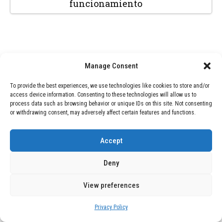
funcionamiento
Manage Consent
SEARCH
To provide the best experiences, we use technologies like cookies to store and/or
access device information. Consenting to these technologies will allow us to
SEARCH
process data such as browsing behavior or unique IDs on this site. Not consenting
or withdrawing consent, may adversely affect certain features and functions.
Accept
RECENT POSTS
Deny
Venezuela Recuerda el Legado de la Sierva de
Dios María Esperanza de Bianchini en el 22°
View preferences
Aniversario de su Fallecimiento
Privacy Policy
Acuerdo Histórico: Hospital Infantil de Texas