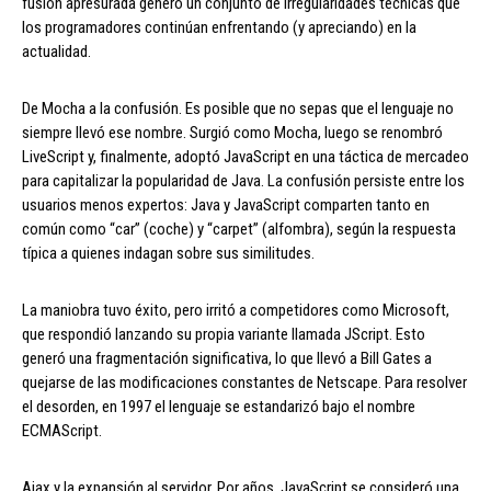
fusión apresurada generó un conjunto de irregularidades técnicas que
los programadores continúan enfrentando (y apreciando) en la
actualidad.
De Mocha a la confusión. Es posible que no sepas que el lenguaje no
siempre llevó ese nombre. Surgió como Mocha, luego se renombró
LiveScript y, finalmente, adoptó JavaScript en una táctica de mercadeo
para capitalizar la popularidad de Java. La confusión persiste entre los
usuarios menos expertos: Java y JavaScript comparten tanto en
común como “car” (coche) y “carpet” (alfombra), según la respuesta
típica a quienes indagan sobre sus similitudes.
La maniobra tuvo éxito, pero irritó a competidores como Microsoft,
que respondió lanzando su propia variante llamada JScript. Esto
generó una fragmentación significativa, lo que llevó a Bill Gates a
quejarse de las modificaciones constantes de Netscape. Para resolver
el desorden, en 1997 el lenguaje se estandarizó bajo el nombre
ECMAScript.
Ajax y la expansión al servidor. Por años, JavaScript se consideró una