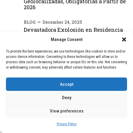
Geolocalizadas, Obligatorias a Partir de
2026
BLOG
December 24, 2025
Devastadora Explosión en Residencia
de Ancianos de Pensilvania Deja al
Manage Consent
Menos Dos Víctimas Fatales
To provide the best experiences, we use technologies like cookies to store and/or
access device information. Consenting to these technologies will allow us to
DEAL OF THE MONTH
process data such as browsing behavior or unique IDs on this site. Not consenting
or withdrawing consent, may adversely affect certain features and functions.
01
TECNOLOGÍA
December 24, 2025
Vídeo impactante: BYD revela en
Accept
grabación cómo añadir 400 km de rango
en apenas 5 minutos de carga
Deny
View preferences
02
TECNOLOGÍA
February 9, 2026
Motor de 800 W, rango de 45 km y
Privacy Policy
ruedas todo terreno: este scooter cuesta