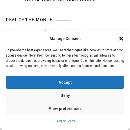
DEAL OF THE MONTH
01
TECNOLOGÍA
February 9, 2026
Manage Consent
Motor de 800 W, rango de 45 km y
ruedas todo terreno: este scooter cuesta
solo 300 euros y representa una
To provide the best experiences, we use technologies like cookies to store and/or
access device information. Consenting to these technologies will allow us to
adquisición impresionante
process data such as browsing behavior or unique IDs on this site. Not consenting
or withdrawing consent, may adversely affect certain features and functions.
02
TECNOLOGÍA
December 24, 2025
Accept
Vídeo impactante: BYD revela en
grabación cómo añadir 400 km de rango
Deny
en apenas 5 minutos de carga
View preferences
03
BLOG
December 24, 2025
Privacy Policy
GAME se Une a la Oferta de Balizas V16