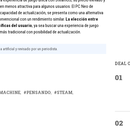
 experiencia de juego única con SteamOS, su precio elevado y
cen menos atractiva para algunos usuarios. El PC Neo de
 capacidad de actualización, se presenta como una alternativa
onvencional con un rendimiento similar.
La elección entre
ficas del usuario
, ya sea buscar una experiencia de juego
más tradicional con posibilidad de actualización.
 artificial y revisado por un periodista.
DEAL 
01
MACHINE
PENSANDO
STEAM
02