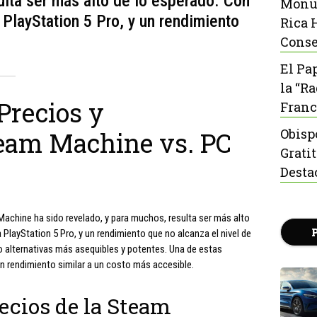
ulta ser más alto de lo esperado. Con
Monu
 PlayStation 5 Pro, y un rendimiento
Rica 
Conse
El Pa
la “R
Precios y
Franc
Obisp
eam Machine vs. PC
Grati
Desta
Machine ha sido revelado, y para muchos, resulta ser más alto
 PlayStation 5 Pro, y un rendimiento que no alcanza el nivel de
 alternativas más asequibles y potentes. Una de estas
n rendimiento similar a un costo más accesible.
recios de la Steam