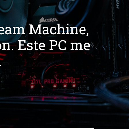
team Machine,
ón. Este PC me
n