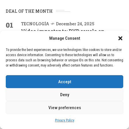
DEAL OF THE MONTH
01
TECNOLOGÍA
December 24, 2025
Vídeo impactante: BYD revela en
grabación cómo añadir 400 km de rango
Manage Consent
en apenas 5 minutos de carga
To provide the best experiences, we use technologies like cookies to store and/or
access device information. Consenting to these technologies will allow us to
process data such as browsing behavior or unique IDs on this site. Not consenting
02
TECNOLOGÍA
February 9, 2026
or withdrawing consent, may adversely affect certain features and functions.
Motor de 800 W, rango de 45 km y
ruedas todo terreno: este scooter cuesta
solo 300 euros y representa una
Accept
adquisición impresionante
Deny
View preferences
03
BLOG
December 24, 2025
GAME se Une a la Oferta de Balizas V16
Geolocalizadas, Obligatorias a Partir de
Privacy Policy
2026