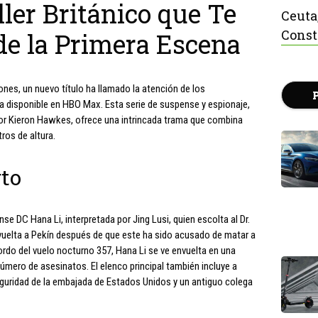
ller Británico que Te
Ceuta
Const
e la Primera Escena
ones, un nuevo título ha llamado la atención de los
ca disponible en HBO Max. Esta serie de suspense y espionaje,
a por Kieron Hawkes, ofrece una intrincada trama que combina
ros de altura.
rto
ense DC Hana Li, interpretada por Jing Lusi, quien escolta al Dr.
vuelta a Pekín después de que este ha sido acusado de matar a
ordo del vuelo nocturno 357, Hana Li se ve envuelta en una
úmero de asesinatos. El elenco principal también incluye a
guridad de la embajada de Estados Unidos y un antiguo colega