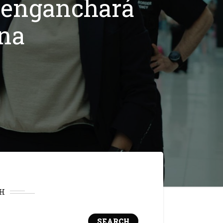
e enganchará
ena
H
SEARCH