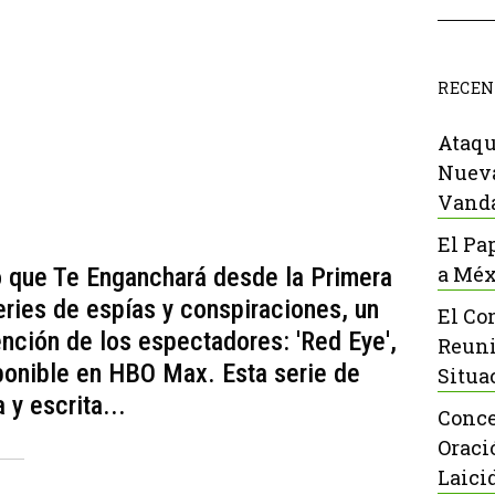
RECEN
Ataqu
Nueva
Vanda
El Pa
a Méx
co que Te Enganchará desde la Primera
ries de espías y conspiraciones, un
El Co
ención de los espectadores: 'Red Eye',
Reuni
ponible en HBO Max. Esta serie de
Situa
y escrita...
Conce
Oraci
Laici