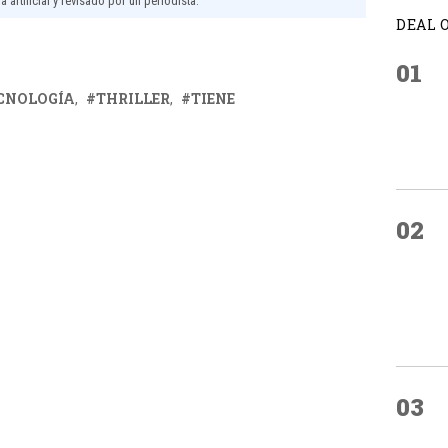
 artificial y revisado por un periodista.
DEAL 
01
CNOLOGÍA
THRILLER
TIENE
02
03