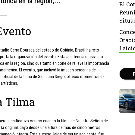
lica en la región,...
El Co
Reuni
Situa
Evento
Conce
Oraci
Laici
tadio Serra Dourada del estado de Goiânia, Brasil, ha roto
reporta la organización del evento. Esta asistencia masiva no
a en la región, sino que también pone de relieve la importancia
oamérica. El evento, que incluyó la imagen peregrina de
 oficial de la tilma de San Juan Diego, ofreció momentos de
artísticas.
la Tilma
pero significativo ocurrió cuando la tilma de Nuestra Señora de
 la original, cayó desde una altura de más de cinco metros
permaneció intacta. Este suceso, lejos de ser un accidente, fue