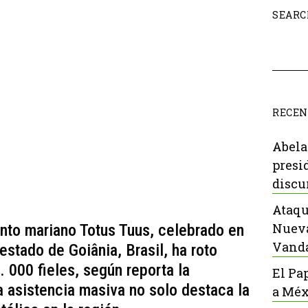
SEARC
RECEN
Abela
presi
discu
Ataqu
Nueva
ento mariano Totus Tuus, celebrado en
Vanda
estado de Goiânia, Brasil, ha roto
. 000 fieles, según reporta la
El Pa
a asistencia masiva no solo destaca la
a Méx