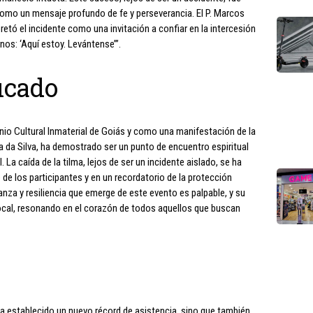
 como un mensaje profundo de fe y perseverancia. El P. Marcos
pretó el incidente como una invitación a confiar en la intercesión
nos: ‘Aquí estoy. Levántense’”.
icado
io Cultural Inmaterial de Goiás y como una manifestación de la
la da Silva, ha demostrado ser un punto de encuentro espiritual
. La caída de la tilma, lejos de ser un incidente aislado, se ha
 de los participantes y en un recordatorio de la protección
anza y resiliencia que emerge de este evento es palpable, y su
ocal, resonando en el corazón de todos aquellos que buscan
ha establecido un nuevo récord de asistencia, sino que también