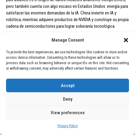
pero también cuenta con algo escaso en Estados Unidos: energía para
satisfacer las enormes demandas de la IA. China invierte en IA y
robótica, mientras adquiere productos de NVIDIA y construye su propia
cadena de semiconductores para lograr soberanía tecnológica.
Manage Consent
Se trata de una competencia paralela a la de Estados Unidos. Más allá
de estos dos centros de desarrollo de infraestructura, hay empresas
To provide the best experiences, we use technologies like cookies to store and/or
individuales que aprovechan las oportunidades. Con tanto dinero en
access device information. Consenting to these technologies will allow us to
juego, surgen chances para compañías que han pasado por
process data such as browsing behavior or unique IDs on this site. Not consenting
dificultades y buscan capitalizar la tendencia. Por instancia, Intel,
or withdrawing consent, may adversely affect certain features and functions.
después de recibir un rescate del gobierno estadounidense, se
establece como una de las principales fundiciones en Estados Unidos.
Accept
Además, están incursionando en un área nueva para ellos, como la
Deny
memoria DRAM, en colaboración con el gigante japonés SoftBank.
Japón no ha tenido influencia en la industria de la memoria desde los
View preferences
años 80, cuando Corea del Sur les quitó el liderazgo, y ahora podría
tener una nueva oportunidad.
Privacy Policy