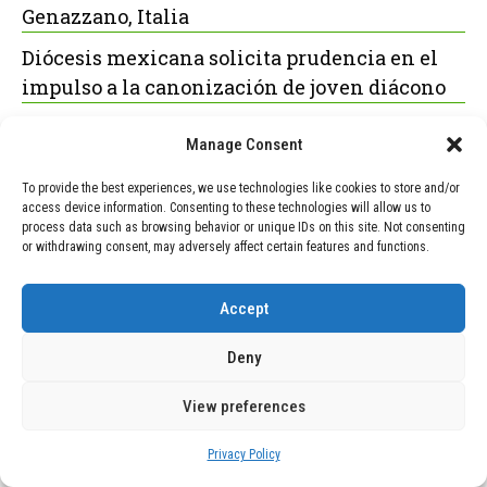
Genazzano, Italia
Diócesis mexicana solicita prudencia en el
impulso a la canonización de joven diácono
España Inicia Controles Fronterizos con
Manage Consent
Italia tras Crisis Migratoria
To provide the best experiences, we use technologies like cookies to store and/or
access device information. Consenting to these technologies will allow us to
process data such as browsing behavior or unique IDs on this site. Not consenting
or withdrawing consent, may adversely affect certain features and functions.
POPULAR
RECENT
Accept
TECNOLOGÍA
December 24, 2025
Vídeo impactante: BYD revela en
Deny
grabación cómo añadir 400 km de
rango en apenas 5 minutos de carga
View preferences
TECNOLOGÍA
February 9, 2026
Privacy Policy
Motor de 800 W, rango de 45 km y