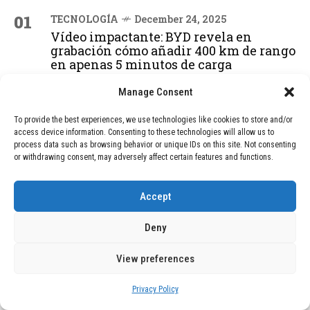
01
TECNOLOGÍA
December 24, 2025
Vídeo impactante: BYD revela en
grabación cómo añadir 400 km de rango
en apenas 5 minutos de carga
Manage Consent
02
TECNOLOGÍA
February 9, 2026
To provide the best experiences, we use technologies like cookies to store and/or
Motor de 800 W, rango de 45 km y
access device information. Consenting to these technologies will allow us to
ruedas todo terreno: este scooter cuesta
process data such as browsing behavior or unique IDs on this site. Not consenting
solo 300 euros y representa una
or withdrawing consent, may adversely affect certain features and functions.
adquisición impresionante
Accept
03
BLOG
December 24, 2025
Deny
GAME se Une a la Oferta de Balizas V16
Geolocalizadas, Obligatorias a Partir de
View preferences
2026
Privacy Policy