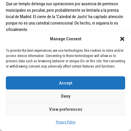
Que un templo detenga sus operaciones por ausencia de permisos
municipales es peculiar, pero probablemente se limitaría a la prensa
local de Madrid. El cierre de la ‘Catedral de Justo’ ha captado atención
porque no es una catedral convencional. De hecho, ni siquiera lo es
oficialmente.
Manage Consent
En septiembre pasado, la propia ONG recordó que el edificio alberga un
To provide the best experiences, we use technologies like cookies to store and/or
“centro social” sin reconocimiento oficial de la Iglesia católica como
access device information. Consenting to these technologies will allow us to
catedral. Tampoco ha sido consagrado como templo.
process data such as browsing behavior or unique IDs on this site. Not consenting
or withdrawing consent, may adversely affect certain features and functions.
“Es un espacio comunitario que recibe iniciativas sociales, culturales y
espirituales”, detalló Mensajeros de la Paz en ese momento. Esta
Accept
explicación surgió tras una controversia por la instalación de una
mezquita en el lugar. La decisión causó revuelo, por lo que la ONG,
Deny
fundada por el conocido Padre Ángel, precisó que se trata de un
“espacio de oración interreligioso” en un anexo, solicitado por la
View preferences
comunidad musulmana.
Privacy Policy
¿Existen otras razones