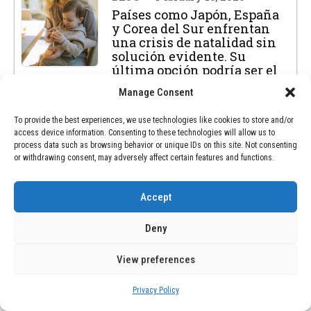
Países como Japón, España
y Corea del Sur enfrentan
una crisis de natalidad sin
solución evidente. Su
última opción podría ser el
teletrabajo
Manage Consent
NEXT POST
To provide the best experiences, we use technologies like cookies to store and/or
access device information. Consenting to these technologies will allow us to
process data such as browsing behavior or unique IDs on this site. Not consenting
BLOG
February 13, 2026
or withdrawing consent, may adversely affect certain features and functions.
La cita más conocida del
filósofo Marco Aurelio
presenta un inconveniente:
Accept
existen dudas significativas
sobre su autoría real
Deny
View preferences
Privacy Policy