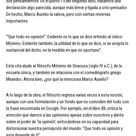
sus pensamientos. En el punto 15 del segundo libro, hallamos una
declaración algo parecida, aunque más breve y ligada a otro pensador.
De hecho, Marco Aurelio la valora, pero con ciertas reservas
importantes.
“‘Que todo es opinión'”. Evidente es lo que se dice referido al cínico
Mónimo. Evidente también, la utilidad de lo que se dice, si se acepta lo
sustancial del dicho, en la medida en que es oportuno”.
Esta cita alude al filósofo Mónimo de Siracusa (siglo IV a.C.), de la
escuela cínica, y también se relaciona con el comediógrafo griego
Meandro. Ahora bien, ¿por qué la menciona Marco Aurelio?
A lo largo de la obra, el filósofo regresa varias veces a esta noción,
aunque con una formulación y un fondo que no coinciden del todo con
la frase encontrada en Google. Por ejemplo, en el libro XII, critica la
atención que damos a las opiniones ajenas sobre nosotros y alerta
sobre el poder de ‘la opinión’, enfocándose en su capacidad para
distorsionar nuestra percepción del mundo: “Que todo es opinión y
esta depende de ti”.