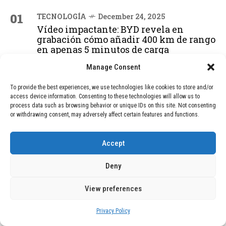
01
TECNOLOGÍA
December 24, 2025
Vídeo impactante: BYD revela en
grabación cómo añadir 400 km de rango
en apenas 5 minutos de carga
Manage Consent
02
TECNOLOGÍA
February 9, 2026
To provide the best experiences, we use technologies like cookies to store and/or
Motor de 800 W, rango de 45 km y
access device information. Consenting to these technologies will allow us to
process data such as browsing behavior or unique IDs on this site. Not consenting
ruedas todo terreno: este scooter cuesta
or withdrawing consent, may adversely affect certain features and functions.
solo 300 euros y representa una
adquisición impresionante
Accept
03
BLOG
December 24, 2025
Deny
GAME se Une a la Oferta de Balizas V16
Geolocalizadas, Obligatorias a Partir de
View preferences
2026
Privacy Policy