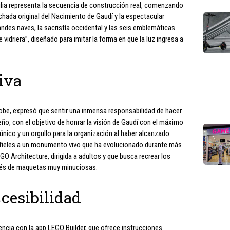
ilia representa la secuencia de construcción real, comenzando
achada original del Nacimiento de Gaudí y la espectacular
andes naves, la sacristía occidental y las seis emblemáticas
e vidriera”, diseñado para imitar la forma en que la luz ingresa a
iva
obe, expresó que sentir una inmensa responsabilidad de hacer
seño, con el objetivo de honrar la visión de Gaudí con el máximo
único y un orgullo para la organización al haber alcanzado
 ser fieles a un monumento vivo que ha evolucionado durante más
EGO Architecture, dirigida a adultos y que busca recrear los
és de maquetas muy minuciosas.
cesibilidad
ncia con la app LEGO Builder, que ofrece instrucciones