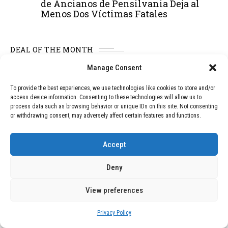
de Ancianos de Pensilvania Deja al
Menos Dos Víctimas Fatales
DEAL OF THE MONTH
Manage Consent
01
TECNOLOGÍA
December 24, 2025
Vídeo impactante: BYD revela en
To provide the best experiences, we use technologies like cookies to store and/or
grabación cómo añadir 400 km de rango
access device information. Consenting to these technologies will allow us to
en apenas 5 minutos de carga
process data such as browsing behavior or unique IDs on this site. Not consenting
or withdrawing consent, may adversely affect certain features and functions.
02
TECNOLOGÍA
February 9, 2026
Accept
Motor de 800 W, rango de 45 km y
ruedas todo terreno: este scooter cuesta
Deny
solo 300 euros y representa una
adquisición impresionante
View preferences
Privacy Policy
03
BLOG
December 24, 2025