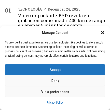
01
TECNOLOGÍA
December 24, 2025
Vídeo impactante: BYD revela en
grabación cómo añadir 400 km de rango
en apenas 5 minutos de carga
Manage Consent
02
TECNOLOGÍA
February 9, 2026
To provide the best experiences, we use technologies like cookies to store and/or
access device information. Consenting to these technologies will allow us to
Motor de 800 W, rango de 45 km y
process data such as browsing behavior or unique IDs on this site. Not consenting
ruedas todo terreno: este scooter cuesta
or withdrawing consent, may adversely affect certain features and functions.
solo 300 euros y representa una
adquisición impresionante
Accept
Deny
03
BLOG
December 24, 2025
GAME se Une a la Oferta de Balizas V16
View preferences
Geolocalizadas, Obligatorias a Partir de
2026
Privacy Policy