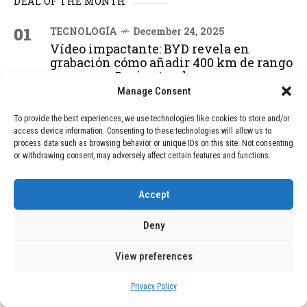
DEAL OF THE MONTH
01
TECNOLOGÍA
December 24, 2025
Vídeo impactante: BYD revela en
grabación cómo añadir 400 km de rango
en apenas 5 minutos de carga
Manage Consent
To provide the best experiences, we use technologies like cookies to store and/or
02
TECNOLOGÍA
February 9, 2026
access device information. Consenting to these technologies will allow us to
Motor de 800 W, rango de 45 km y
process data such as browsing behavior or unique IDs on this site. Not consenting
ruedas todo terreno: este scooter cuesta
or withdrawing consent, may adversely affect certain features and functions.
solo 300 euros y representa una
adquisición impresionante
Accept
Deny
03
BLOG
December 24, 2025
GAME se Une a la Oferta de Balizas V16
View preferences
Geolocalizadas, Obligatorias a Partir de
2026
Privacy Policy