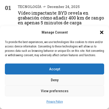
01
TECNOLOGÍA
December 24, 2025
Vídeo impactante: BYD revela en
grabación cómo añadir 400 km de rango
en apenas 5 minutos de carga
Manage Consent
02
TECNOLOGÍA
February 9, 2026
To provide the best experiences, we use technologies like cookies to store and/or
Motor de 800 W, rango de 45 km y
access device information. Consenting to these technologies will allow us to
ruedas todo terreno: este scooter cuesta
process data such as browsing behavior or unique IDs on this site. Not consenting
solo 300 euros y representa una
or withdrawing consent, may adversely affect certain features and functions.
adquisición impresionante
Accept
03
BLOG
December 24, 2025
Deny
GAME se Une a la Oferta de Balizas V16
Geolocalizadas, Obligatorias a Partir de
View preferences
2026
Privacy Policy