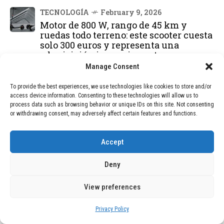
TECNOLOGÍA
February 9, 2026
Motor de 800 W, rango de 45 km y
ruedas todo terreno: este scooter cuesta
solo 300 euros y representa una
adquisición impresionante
Manage Consent
BLOG
December 24, 2025
To provide the best experiences, we use technologies like cookies to store and/or
GAME se Une a la Oferta de Balizas V16
access device information. Consenting to these technologies will allow us to
Geolocalizadas, Obligatorias a Partir de
process data such as browsing behavior or unique IDs on this site. Not consenting
2026
or withdrawing consent, may adversely affect certain features and functions.
BLOG
December 24, 2025
Accept
Devastadora Explosión en Residencia
de Ancianos de Pensilvania Deja al
Deny
Menos Dos Víctimas Fatales
View preferences
DEAL OF THE MONTH
Privacy Policy