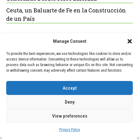
Ceuta, un Baluarte de Fe en la Construcción
de un País
Manage Consent
POPULAR
RECENT
To provide the best experiences, we use technologies like cookies to store and/or
access device information. Consenting to these technologies will allow us to
TECNOLOGÍA
December 24, 2025
process data such as browsing behavior or unique IDs on this site. Not consenting
Vídeo impactante: BYD revela en
or withdrawing consent, may adversely affect certain features and functions.
grabación cómo añadir 400 km de
rango en apenas 5 minutos de carga
Accept
TECNOLOGÍA
February 9, 2026
Deny
Motor de 800 W, rango de 45 km y
ruedas todo terreno: este scooter cuesta
View preferences
solo 300 euros y representa una
adquisición impresionante
Privacy Policy