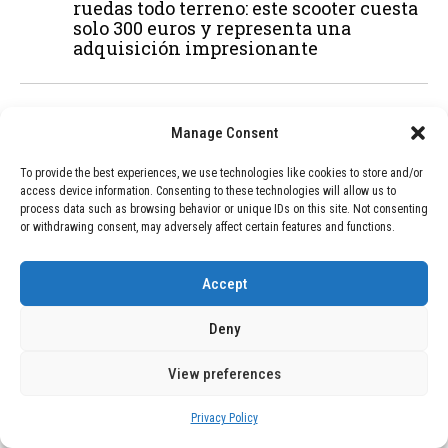
ruedas todo terreno: este scooter cuesta
solo 300 euros y representa una
adquisición impresionante
03
BLOG
December 24, 2025
Manage Consent
GAME se Une a la Oferta de Balizas V16
Geolocalizadas, Obligatorias a Partir de
To provide the best experiences, we use technologies like cookies to store and/or
2026
access device information. Consenting to these technologies will allow us to
process data such as browsing behavior or unique IDs on this site. Not consenting
or withdrawing consent, may adversely affect certain features and functions.
04
BLOG
December 24, 2025
Devastadora Explosión en Residencia
Accept
de Ancianos de Pensilvania Deja al
Menos Dos Víctimas Fatales
Deny
View preferences
ADVERTISEMENT
Privacy Policy