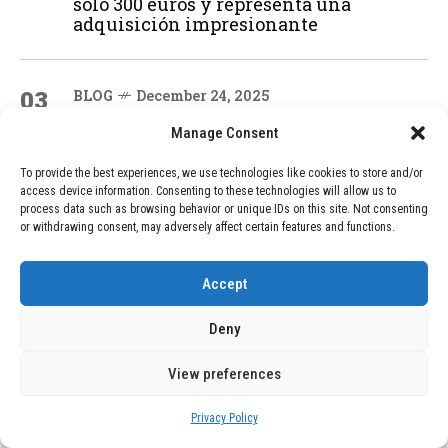
solo 300 euros y representa una
adquisición impresionante
03
BLOG
December 24, 2025
GAME se Une a la Oferta de Balizas V16
Manage Consent
Geolocalizadas, Obligatorias a Partir de
2026
To provide the best experiences, we use technologies like cookies to store and/or
access device information. Consenting to these technologies will allow us to
process data such as browsing behavior or unique IDs on this site. Not consenting
or withdrawing consent, may adversely affect certain features and functions.
04
BLOG
December 24, 2025
Devastadora Explosión en Residencia
de Ancianos de Pensilvania Deja al
Accept
Menos Dos Víctimas Fatales
Deny
ADVERTISEMENT
View preferences
Privacy Policy