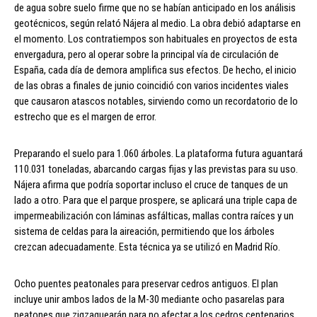
de agua sobre suelo firme que no se habían anticipado en los análisis
geotécnicos, según relató Nájera al medio. La obra debió adaptarse en
el momento. Los contratiempos son habituales en proyectos de esta
envergadura, pero al operar sobre la principal vía de circulación de
España, cada día de demora amplifica sus efectos. De hecho, el inicio
de las obras a finales de junio coincidió con varios incidentes viales
que causaron atascos notables, sirviendo como un recordatorio de lo
estrecho que es el margen de error.
Preparando el suelo para 1.060 árboles. La plataforma futura aguantará
110.031 toneladas, abarcando cargas fijas y las previstas para su uso.
Nájera afirma que podría soportar incluso el cruce de tanques de un
lado a otro. Para que el parque prospere, se aplicará una triple capa de
impermeabilización con láminas asfálticas, mallas contra raíces y un
sistema de celdas para la aireación, permitiendo que los árboles
crezcan adecuadamente. Esta técnica ya se utilizó en Madrid Río.
Ocho puentes peatonales para preservar cedros antiguos. El plan
incluye unir ambos lados de la M-30 mediante ocho pasarelas para
peatones que zigzaguearán para no afectar a los cedros centenarios.