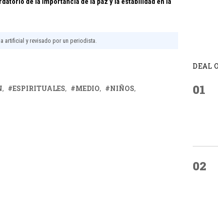
atorio de la importancia de la paz y la estabilidad en la
 artificial y revisado por un periodista.
DEAL 
01
N
ESPIRITUALES
MEDIO
NIÑOS
02