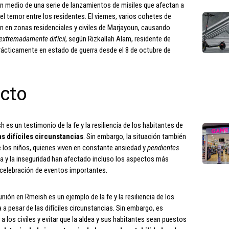
 en medio de una serie de lanzamientos de misiles que afectan a
el temor entre los residentes. El viernes, varios cohetes de
n en zonas residenciales y civiles de Marjayoun, causando
 extremadamente difícil
, según Rizkallah Alam, residente de
rácticamente en estado de guerra desde el 8 de octubre de
cto
es un testimonio de la fe y la resiliencia de los habitantes de
as difíciles circunstancias
. Sin embargo, la situación también
e los niños, quienes viven en constante ansiedad y
pendientes
ica y la inseguridad han afectado incluso los aspectos más
a celebración de eventos importantes.
nión en Rmeish es un ejemplo de la fe y la resiliencia de los
 a pesar de las difíciles circunstancias. Sin embargo, es
 los civiles y evitar que la aldea y sus habitantes sean puestos