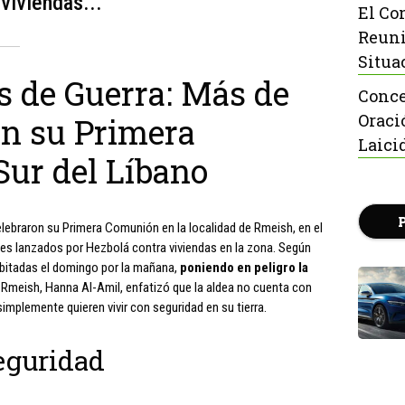
viviendas...
El Co
Reuni
Situa
s de Guerra: Más de
Conce
Oraci
an su Primera
Laici
Sur del Líbano
celebraron su Primera Comunión en la localidad de Rmeish, en el
tes lanzados por Hezbolá contra viviendas en la zona. Según
habitadas el domingo por la mañana,
poniendo en peligro la
de Rmeish, Hanna Al-Amil, enfatizó que la aldea no cuenta con
implemente quieren vivir con seguridad en su tierra.
eguridad