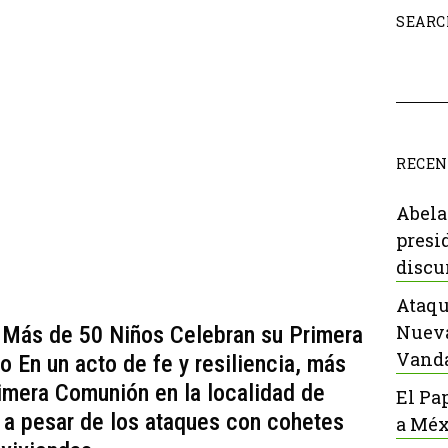
SEARC
RECEN
Abela
presi
discu
Ataqu
Nueva
 Más de 50 Niños Celebran su Primera
Vanda
o En un acto de fe y resiliencia, más
imera Comunión en la localidad de
El Pa
, a pesar de los ataques con cohetes
a Méx