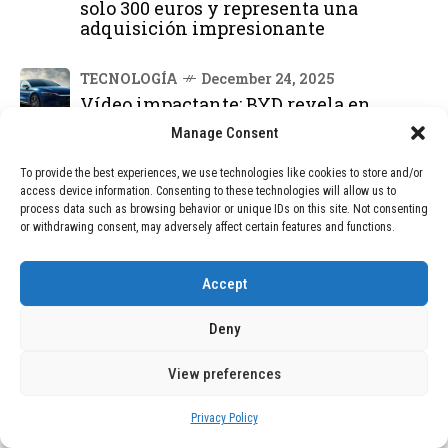
solo 300 euros y representa una
adquisición impresionante
TECNOLOGÍA
December 24, 2025
Vídeo impactante: BYD revela en
grabación cómo añadir 400 km de
Manage Consent
rango en apenas 5 minutos de carga
To provide the best experiences, we use technologies like cookies to store and/or
access device information. Consenting to these technologies will allow us to
BLOG
December 24, 2025
process data such as browsing behavior or unique IDs on this site. Not consenting
GAME se Une a la Oferta de Balizas V16
or withdrawing consent, may adversely affect certain features and functions.
Geolocalizadas, Obligatorias a Partir de
2026
Accept
BLOG
December 24, 2025
Deny
Devastadora Explosión en Residencia
de Ancianos de Pensilvania Deja al
Menos Dos Víctimas Fatales
View preferences
Privacy Policy
DEAL OF THE MONTH