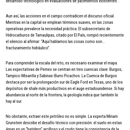
desarrollo tecnológico en evaluaciones de yacimientos existentes”.
Aun así, las acciones en el campo contradicen el discurso oficial.
Mientras en la capital se emplean términos suaves, en las zonas
operativas prevalece la necesidad práctica. El subsecretario de
Hidrocarburos de Tamaulipas, citado por El País, rompió recientemente
el silencio al afirmar: “Aquí hablamos las cosas como son…
fracturamiento hidráulico”.
Para comprender la escala del reto, es necesario examinar el mapa.
Las expectativas de Pemex se centran en tres cuencas clave: Burgos,
Tampico-Misantla y Sabinas-Burro Picachos. La Cuenca de Burgos
destaca por ser la prolongación sur de Eagle Ford en Texas, uno de los
depósitos de shale más productivos en el auge estadounidense. Si hay
abundancia al norte de la frontera, la geología indica que también la
hay al sur.
No obstante, extraer este petróleo no es simple. La experta Miriam
Grunstein describe el desafío técnico con precisión: el suelo en estas
áreas es un “batidero” arcilloso y el crudo tiene la consistencia de la