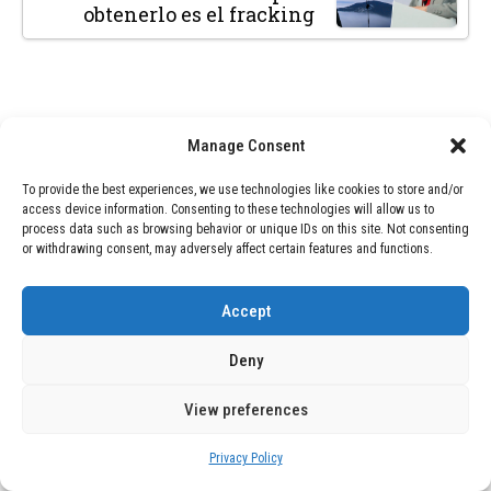
obtenerlo es el fracking
Manage Consent
SEARCH
To provide the best experiences, we use technologies like cookies to store and/or
access device information. Consenting to these technologies will allow us to
SEARCH
process data such as browsing behavior or unique IDs on this site. Not consenting
or withdrawing consent, may adversely affect certain features and functions.
Accept
RECENT POSTS
Deny
Terremoto en Colombia: Al menos 20 muertos
y daños significativos en infraestructuras
View preferences
La Extraordinaria Historia de Lola: Una Vida
Privacy Policy
de Devoción y Misterio