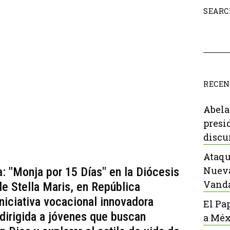
SEARC
RECEN
Abela
presi
discu
Ataqu
Nueva
: "Monja por 15 Días" en la Diócesis
Vanda
de Stella Maris, en República
niciativa vocacional innovadora
El Pa
 dirigida a jóvenes que buscan
a Méx